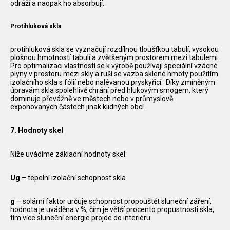
odráží a naopak ho absorbují.
Protihluková skla
protihluková skla se vyznačují rozdílnou tloušťkou tabulí, vysokou
plošnou hmotností tabulí a zvětšeným prostorem mezi tabulemi.
Pro optimalizaci vlastností se k výrobě používají speciální vzácné
plyny v prostoru mezi skly a ruší se vazba sklené hmoty použitím
izolačního skla s fólií nebo nalévanou pryskyřicí. Díky zmíněným
úpravám skla spolehlivě chrání před hlukovým smogem, který
dominuje převážně ve městech nebo v průmyslově
exponovaných částech jinak klidných obcí.
7. Hodnoty skel
Níže uvádíme základní hodnoty skel:
Ug
– tepelní izolační schopnost skla
g
– solární faktor určuje schopnost propouštět sluneční záření,
hodnota je uváděna v %, čím je větší procento propustnosti skla,
tím více sluneční energie projde do interiéru