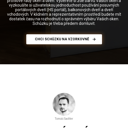
profilové řady oken a dveří. Vyberete si zde barvu Vašich oken a
vyzkoušíte si uživatelskou jednoduchost používání posuvných
portálových dveří (HS portál), balkonových dveří a dveří
vchodových. V klidném a reprezentativním prostředí budete mít
dostatek času na rozhodnutí o správném výběru Vašich oken.
Schůzku je třeba předem domluvit.
CHCI SCHŮZKU NA VZORKOVNĚ
Tomáš Sadtler