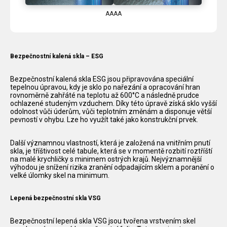
AAAA
Bezpečnostní kalená skla – ESG
Bezpečnostní kalená skla ESG jsou připravována speciální
tepelnou úpravou, kdy je sklo po nařezání a opracování hran
rovnoměrně zahřáté na teplotu až 600°C a následně prudce
ochlazené studeným vzduchem. Díky této úpravě získá sklo vyšší
odolnost vůči úderům, vůči teplotním změnám a disponuje větší
pevností v ohybu. Lze ho využít také jako konstrukční prvek.
Další významnou vlastností, která je založená na vnitřním pnutí
skla, je tříštivost celé tabule, která se v momentě rozbití roztříští
na malé krychličky s minimem ostrých krajů. Nejvýznamnější
výhodou je snížení rizika zranění odpadajícím sklem a poranění o
velké úlomky skel na minimum.
Lepená bezpečnostní skla VSG
Bezpečnostní lepená skla VSG jsou tvořena vrstvením skel