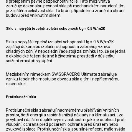
s prolepením pevné bezpečnostní folie. Tato mezivrstva
zaručuje dokonalou pevnost skla při mechanickém narušení, tím
je zajištěna celistvost skla. To brání případnému zranění a chrání
budovu před vniknutím sklem.
Sklo s nejvyšší tepelně izolační schopností Ug = 0,5 W/m2K
Skla s nejvyšší tepelně izolační schopností Ug = 0,5 W/m2K
zajišťují dokonalou izolační schopnost a zabraňují vzniku
chladných zón. V neposlední řadě stojí za zmínku i to, že se jedná
o ekologické řešení šetrné k životnímu prostředí v důsledku
snížení emisí při vytápění.
Meziskelním rámečkem SWISSPACER® Ultimate zabraňuje
vzniku tepelného mostu po obvodu skla a tím i nepříjemnému
rosení skel.
Protisluneční skla
Protisluneční skla zabraňují nadměrnému přehřívání vnitřních
prostor, šetří energii a rapidně snižují náklady na klimatizaci. Lze
je vybavit i dalšími doplňkovými vlastnostmi jako je odolnost proti
vloupání, ochrana před požárem, ochrana před úrazem nebo
zvuková izolace. Protisluneční skla jsou silně reflexní, málo světlo