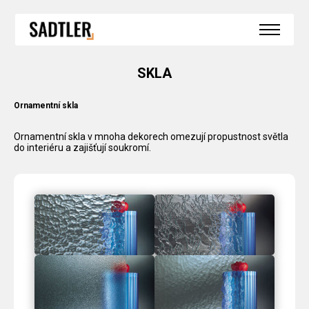
SPECIÁLNÍ KONSTRUKCE
HS PORTÁLY
BEZBARIÉROVÝ PRÁH
BEZRÁMOVÉ ZASKLENÍ
BEZRÁMOVÉ ROHOVÉ ZASKLENÍ
SKLA
OKNA DO SRUBŮ A ROUBENEK
ZIMNÍ ZAHRADY
REFERENCE
Ornamentní skla
AKTUALITY
KONTAKT
Ornamentní skla v mnoha dekorech omezují propustnost světla
do interiéru a zajišťují soukromí.