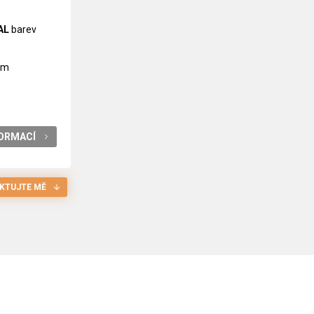
AL
barev
 mm
FORMACÍ
KTUJTE MĚ