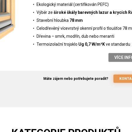
Ekologický materiál (certifikován PEFC)
Výběr ze
široké škály barevných lazur a krycích R
Stavební hloubka
78 mm
Celodřevěný vícevrstvý okenní profil o tloušťce 78
Dřevina – smrk, modřín, dub nebo meranti
Termoizolační trojsklo
Ug 0,7 W/m²K
ve standardu
VÍCE IN
Máte zájem nebo potřebujete poradit?
KONTA