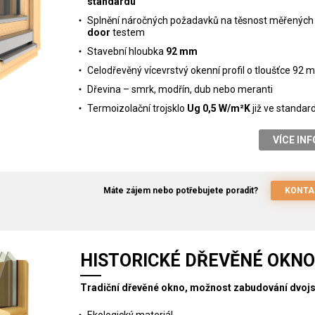
standardu
Splnění náročných požadavků na těsnost měřenýc
door
testem
Stavební hloubka
92 mm
Celodřevěný vícevrstvý okenní profil o tloušťce 92
Dřevina – smrk, modřín, dub nebo meranti
Termoizolační trojsklo
Ug 0,5 W/m²K
již ve standar
VÍCE IN
Máte zájem nebo potřebujete poradit?
KONTA
HISTORICKÉ DŘEVĚNÉ OKNO
Tradiční dřevěné okno, možnost zabudování dvojs