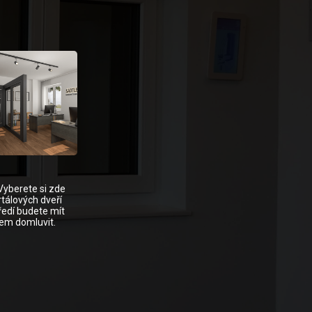
Vyberete si zde
tálových dveří
ředí budete mít
dem domluvit.