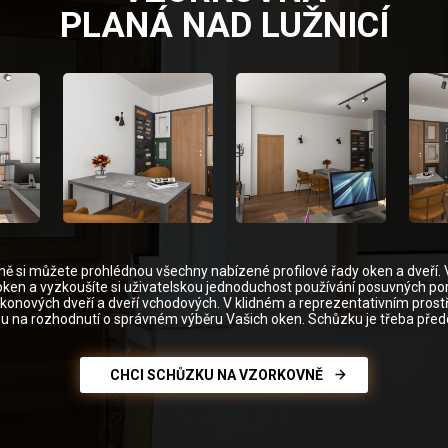
PLANÁ NAD LUŽNICÍ
ně si můžete prohlédnou všechny nabízené profilové řady oken a dveří. 
oken a vyzkoušíte si uživatelskou jednoduchost používání posuvných por
alkonových dveří a dveří vchodových. V klidném a reprezentativním prost
u na rozhodnutí o správném výběru Vašich oken. Schůzku je třeba pře
CHCI SCHŮZKU NA VZORKOVNĚ