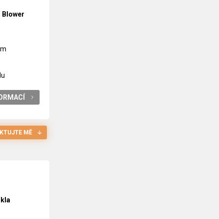
h
Blower
 mm
du
FORMACÍ
KTUJTE MĚ
kla