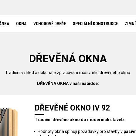
SPECIÁLNÍ KONSTRUKCE
HS PORTÁLY
BEZBARIÉROVÝ PRÁH
BEZRÁMOVÉ ZASKLENÍ
ÁNKA
OKNA
VCHODOVÉ DVEŘE
SPECIÁLNÍ KONSTRUKCE
ZIMNÍ
BEZRÁMOVÉ ROHOVÉ ZASKLENÍ
OKNA DO SRUBŮ A ROUBENEK
ZIMNÍ ZAHRADY
REFERENCE
DŘEVĚNÁ OKNA
AKTUALITY
KONTAKT
Tradiční vzhled a dokonalé zpracování masivního dřevěného okna.
DŘEVĚNÁ OKNA v naší nabídce:
DŘEVĚNÉ OKNO IV 92
Tradiční dřevěné okno do moderních staveb.
Hodnoty okna splňují požadavky pro stavby v
pasiv