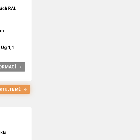
ycích RAL
 mm
o
Ug 1,1
FORMACÍ
KTUJTE MĚ
kla