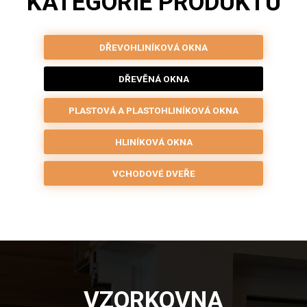
KATEGORIE PRODUKTŮ
DŘEVOHLINÍKOVÁ OKNA
DŘEVĚNÁ OKNA
PLASTOVÁ A PLASTOHLINÍKOVÁ OKNA
HLINÍKOVÁ OKNA
VCHODOVÉ DVEŘE
VZORKOVNA