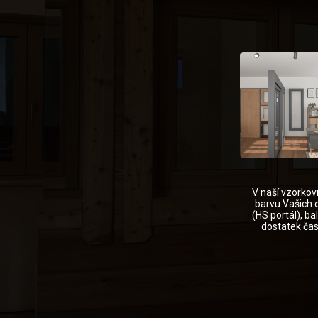
V naší vzorkov
barvu Vašich 
(HS portál), b
dostatek čas