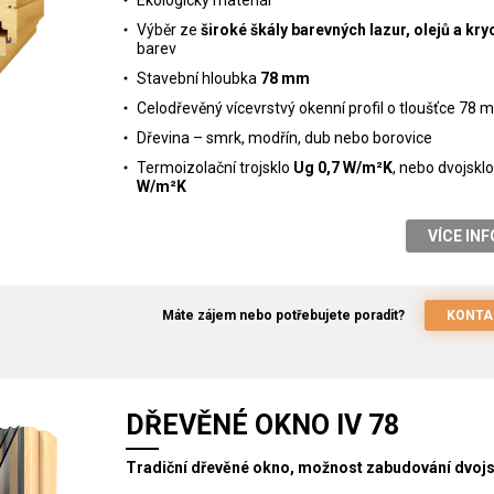
Ekologický materiál
Výběr ze
široké škály barevných lazur, olejů a kr
barev
Stavební hloubka
78 mm
Celodřevěný vícevrstvý okenní profil o tloušťce 78
Dřevina – smrk, modřín, dub nebo borovice
Termoizolační trojsklo
Ug 0,7 W/m²K
, nebo dvojskl
W/m²K
VÍCE IN
Máte zájem nebo potřebujete poradit?
KONTA
DŘEVĚNÉ OKNO IV 78
Tradiční dřevěné okno, možnost zabudování dvojs