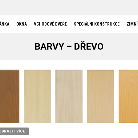
SPECIÁLNÍ KONSTRUKCE
HS PORTÁLY
BEZBARIÉROVÝ PRÁH
BEZRÁMOVÉ ZASKLENÍ
ÁNKA
OKNA
VCHODOVÉ DVEŘE
SPECIÁLNÍ KONSTRUKCE
ZIMNÍ
BEZRÁMOVÉ ROHOVÉ ZASKLENÍ
OKNA DO SRUBŮ A ROUBENEK
ZIMNÍ ZAHRADY
BARVY – DŘEVO
REFERENCE
AKTUALITY
KONTAKT
OBRAZIT VÍCE