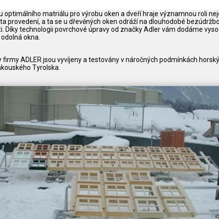
ru optimálního matriálu pro výrobu oken a dveří hraje významnou roli ne
alita provedení, a ta se u dřevěných oken odráží na dlouhodobé bezúdržbo
ti. Díky technologii povrchové úpravy od značky Adler vám dodáme vys
a odolná okna.
y firmy ADLER jsou vyvíjeny a testovány v náročných podmínkách horsk
rakouského Tyrolska.