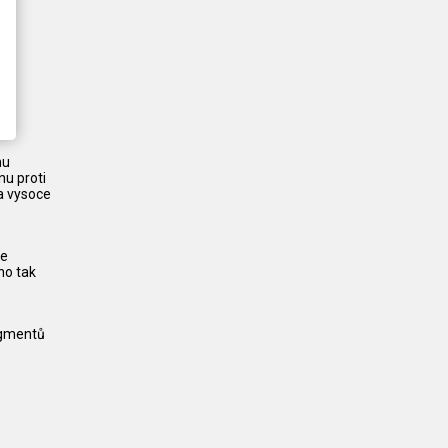
mu
nu proti
a vysoce
je
no tak
pigmentů