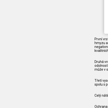
První vr
hmyzu a 
negativn
kvalitní
Druhá vrs
odolnost
může v o
Třetí vy
spolu s 
Celý nát
Ochrana 