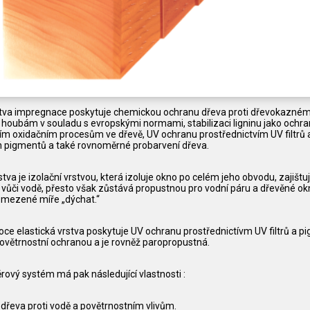
stva impregnace poskytuje chemickou ochranu dřeva proti dřevokazné
houbám v souladu s evropskými normami, stabilizaci ligninu jako ochra
ím oxidačním procesům ve dřevě, UV ochranu prostřednictvím UV filtrů 
ch pigmentů a také rovnoměrné probarvení dřeva.
tva je izolační vrstvou, která izoluje okno po celém jeho obvodu, zajištu
 vůči vodě, přesto však zůstává propustnou pro vodní páru a dřevěné ok
mezené míře „dýchat.“
soce elastická vrstva poskytuje UV ochranu prostřednictívm UV filtrů a 
povětrnostní ochranou a je rovněž paropropustná.
ěrový systém má pak následující vlastnosti :
dřeva proti vodě a povětrnostním vlivům.