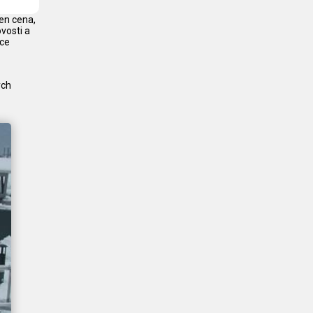
jen cena,
vosti a
oce
ých