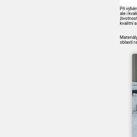
Při výbě
ale i kv
životnos
kvalitní 
Materiál
oblastí 