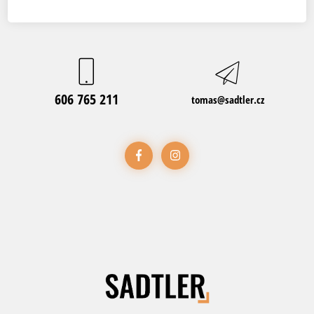
606 765 211
tomas@sadtler.cz