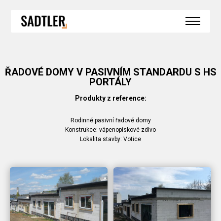
SPECIÁLNÍ KONSTRUKCE
HS PORTÁLY
BEZBARIÉROVÝ PRÁH
BEZRÁMOVÉ ZASKLENÍ
BEZRÁMOVÉ ROHOVÉ ZASKLENÍ
OKNA DO SRUBŮ A ROUBENEK
ZIMNÍ ZAHRADY
ŘADOVÉ DOMY V PASIVNÍM STANDARDU S HS
REFERENCE
PORTÁLY
AKTUALITY
KONTAKT
Produkty z reference:
Rodinné pasivní řadové domy
Konstrukce: vápenopískové zdivo
Lokalita stavby: Votice