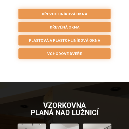
DŘEVOHLINÍKOVÁ OKNA
DŘEVĚNÁ OKNA
PLASTOVÁ A PLASTOHLINÍKOVÁ OKNA
VCHODOVÉ DVEŘE
VZORKOVNA
PLANÁ NAD LUŽNICÍ