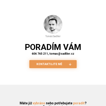
Tomáš Sadtler
PORADÍM VÁM
606 765 211, tomas@sadtler.cz
KONTAKTUJTE MĚ
Máte již
vybráno
nebo potřebujete
poradit
?