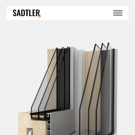
SPECIÁLNÍ KONSTRUKCE
HS PORTÁLY
BEZBARIÉROVÝ PRÁH
BEZRÁMOVÉ ZASKLENÍ
BEZRÁMOVÉ ROHOVÉ ZASKLENÍ
OKNA DO SRUBŮ A ROUBENEK
ZIMNÍ ZAHRADY
REFERENCE
AKTUALITY
KONTAKT