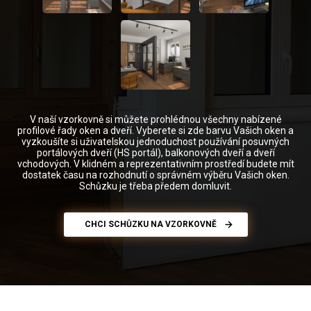
V naší vzorkovně si můžete prohlédnou všechny nabízené
profilové řady oken a dveří. Vyberete si zde barvu Vašich oken a
vyzkoušíte si uživatelskou jednoduchost používání posuvných
portálových dveří (HS portál), balkonových dveří a dveří
vchodových. V klidném a reprezentativním prostředí budete mít
dostatek času na rozhodnutí o správném výběru Vašich oken.
Schůzku je třeba předem domluvit.
CHCI SCHŮZKU NA VZORKOVNĚ