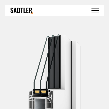
SPECIÁLNÍ KONSTRUKCE
HS PORTÁLY
BEZBARIÉROVÝ PRÁH
BEZRÁMOVÉ ZASKLENÍ
BEZRÁMOVÉ ROHOVÉ ZASKLENÍ
OKNA DO SRUBŮ A ROUBENEK
ZIMNÍ ZAHRADY
REFERENCE
AKTUALITY
KONTAKT