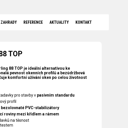
 ZAHRADY
REFERENCE
AKTUALITY
KONTAKT
88 TOP
ng 88 TOP je ideální alternativou ke
alá pevnost okenních profilů a bezúdržbová
uje komfortní užívání oken po celou životnost
žadavky pro stavby v
pasivním standardu
vý profil
 bezolovnaté PVC-stabilizátory
cí roviny mezi křídlem a rámem
davků na těsnost
testem