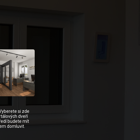
Vyberete si zde
tálových dveří
ředí budete mít
dem domluvit.