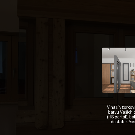
V naší vzorkov
barvu Vašich 
(HS portál), b
dostatek čas