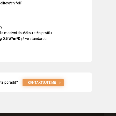
olitových folií
m
l s masivní tloušťkou stěn profilu
g 0,5 W/m²K
již ve standardu
te poradit?
KONTAKTUJTE MĚ