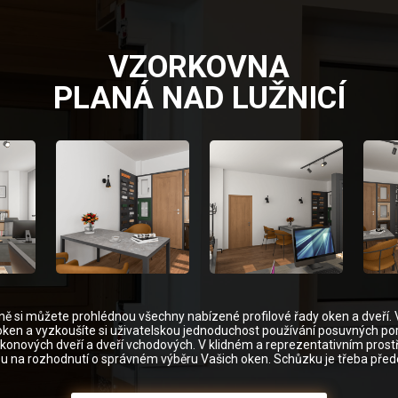
VZORKOVNA
PLANÁ NAD LUŽNICÍ
ně si můžete prohlédnou všechny nabízené profilové řady oken a dveří. 
oken a vyzkoušíte si uživatelskou jednoduchost používání posuvných por
alkonových dveří a dveří vchodových. V klidném a reprezentativním prost
u na rozhodnutí o správném výběru Vašich oken. Schůzku je třeba pře