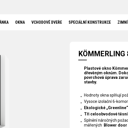
SPECIÁLNÍ KONSTRUKCE
HS PORTÁLY
BEZBARIÉROVÝ PRÁH
BEZRÁMOVÉ ZASKLENÍ
ÁNKA
OKNA
VCHODOVÉ DVEŘE
SPECIÁLNÍ KONSTRUKCE
ZIMNÍ
BEZRÁMOVÉ ROHOVÉ ZASKLENÍ
OKNA DO SRUBŮ A ROUBENEK
ZIMNÍ ZAHRADY
REFERENCE
KÖMMERLING 
AKTUALITY
KONTAKT
Plastové okno Kömmerli
dřevěným oknům. Dokon
povrchová úprava zaruč
stavby.
Hodnoty okna splňují po
Vysoce izolační 6-komoro
Ekologické „Greenline“
Tři celoobvodové těsní
Splnění náročných poža
měřených
Blower door