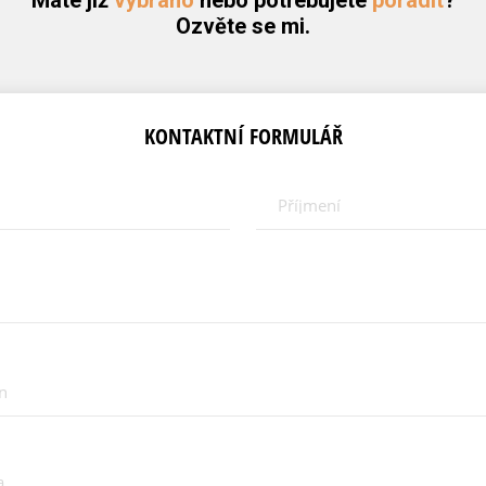
Máte již
vybráno
nebo potřebujete
poradit
?
Ozvěte se mi.
KONTAKTNÍ FORMULÁŘ