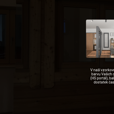
V naší vzorkov
barvu Vašich 
(HS portál), b
dostatek čas