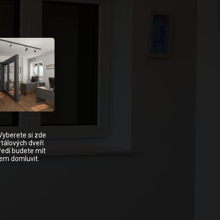
Vyberete si zde
tálových dveří
ředí budete mít
dem domluvit.