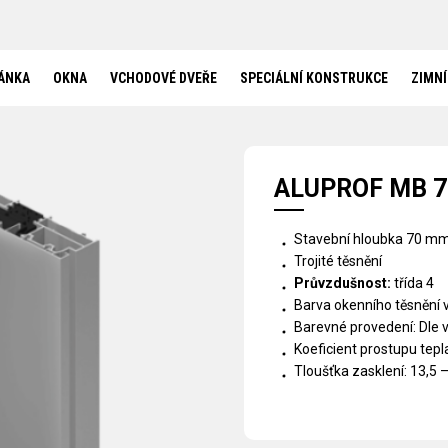
SPECIÁLNÍ KONSTRUKCE
HS PORTÁLY
BEZBARIÉROVÝ PRÁH
BEZRÁMOVÉ ZASKLENÍ
ÁNKA
OKNA
VCHODOVÉ DVEŘE
SPECIÁLNÍ KONSTRUKCE
ZIMNÍ
BEZRÁMOVÉ ROHOVÉ ZASKLENÍ
OKNA DO SRUBŮ A ROUBENEK
ZIMNÍ ZAHRADY
REFERENCE
ALUPROF MB 
AKTUALITY
KONTAKT
Stavební hloubka 70 m
Trojité těsnění
Průvzdušnost:
třída 4
Barva okenního těsnění 
Barevné provedení: Dle 
Koeficient prostupu tepl
Tloušťka zasklení: 13,5