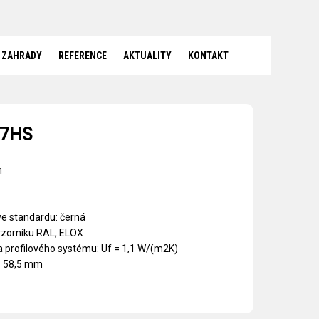
 ZAHRADY
REFERENCE
AKTUALITY
KONTAKT
77HS
m
ve standardu: černá
vzorníku RAL, ELOX
a profilového systému: Uf = 1,1 W/(m2K)
 – 58,5 mm