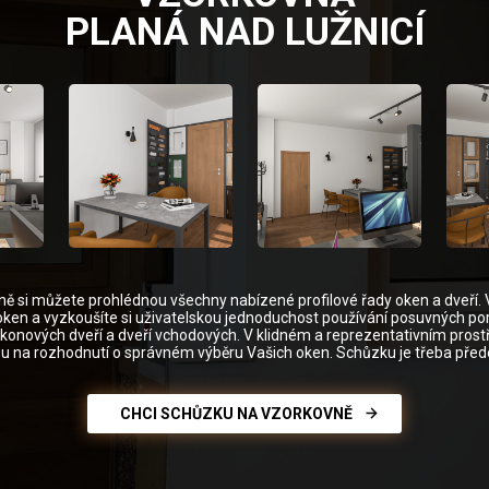
PLANÁ NAD LUŽNICÍ
ně si můžete prohlédnou všechny nabízené profilové řady oken a dveří. 
oken a vyzkoušíte si uživatelskou jednoduchost používání posuvných por
alkonových dveří a dveří vchodových. V klidném a reprezentativním prost
u na rozhodnutí o správném výběru Vašich oken. Schůzku je třeba pře
CHCI SCHŮZKU NA VZORKOVNĚ