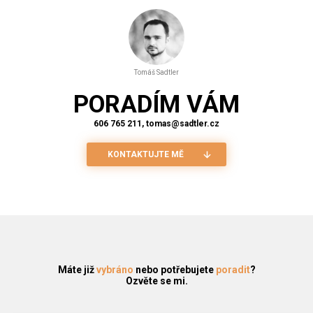
Tomáš Sadtler
PORADÍM VÁM
606 765 211, tomas@sadtler.cz
KONTAKTUJTE MĚ
Máte již
vybráno
nebo potřebujete
poradit
?
Ozvěte se mi.