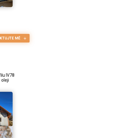
KTUJTE MĚ
ilu IV78
oleji