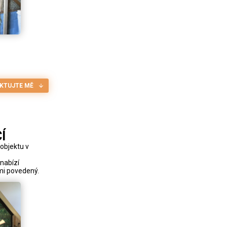
KTUJTE MĚ
Í
objektu v
 nabízí
lmi povedený.