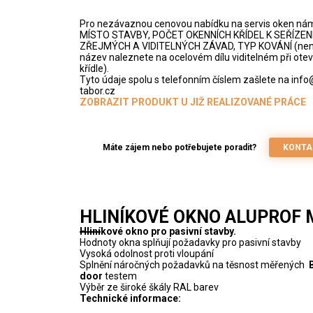
Pro nezávaznou cenovou nabídku na servis oken ná
MÍSTO STAVBY, POČET OKENNÍCH KŘÍDEL K SEŘÍZENÍ
ZŘEJMÝCH A VIDITELNÝCH ZÁVAD, TYP KOVÁNÍ (není 
název naleznete na ocelovém dílu viditelném při ot
křídle).
Tyto údaje spolu s telefonním číslem zašlete na inf
tabor.cz
ZOBRAZIT PRODUKT U JIŽ REALIZOVANÉ PRÁCE
Máte zájem nebo potřebujete poradit?
KONTA
HLINÍKOVÉ OKNO ALUPROF 
Hliníkové okno pro pasivní stavby.
Hodnoty okna splňují požadavky pro pasivní stavby
Vysoká odolnost proti vloupání
Splnění náročných požadavků na těsnost měřených
door
testem
Výběr ze široké škály RAL barev
Technické informace: