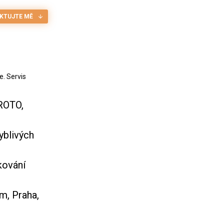
KTUJTE MĚ
e. Servis
ROTO,
yblivých
kování
m, Praha,