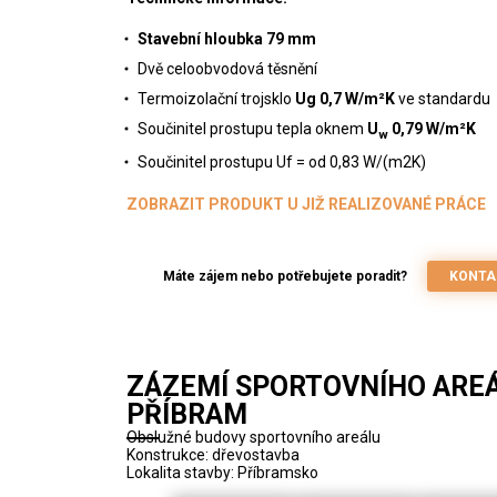
Stavební hloubka 79 mm
Dvě celoobvodová těsnění
Termoizolační trojsklo
Ug 0,7 W/m²K
ve standardu
Součinitel prostupu tepla oknem
U
0,79 W/m²K
w
Součinitel prostupu Uf = od 0,83 W/(m2K)
ZOBRAZIT PRODUKT U JIŽ REALIZOVANÉ PRÁCE
Máte zájem nebo potřebujete poradit?
KONTA
ZÁZEMÍ SPORTOVNÍHO ARE
PŘÍBRAM
Obslužné budovy sportovního areálu
Konstrukce: dřevostavba
Lokalita stavby: Příbramsko