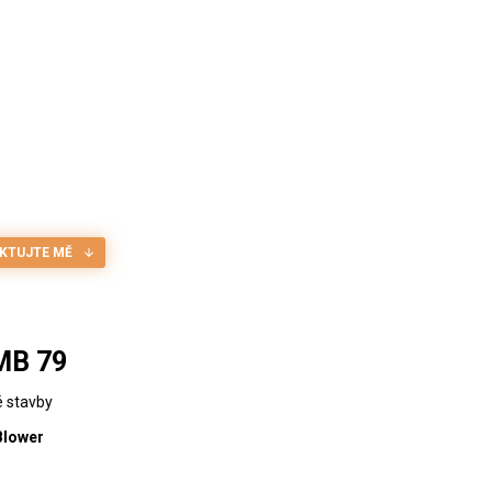
KTUJTE MĚ
MB 79
é stavby
Blower