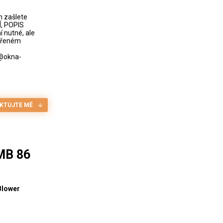
m zašlete
, POPIS
nutné, ale
evřeném
o@okna-
KTUJTE MĚ
MB 86
Blower