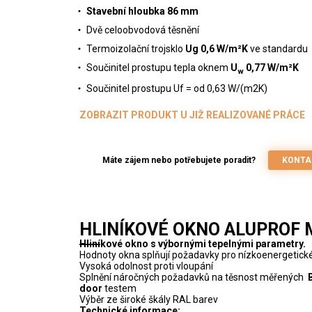
Stavební hloubka 86 mm
Dvě celoobvodová těsnění
Termoizolační trojsklo
Ug 0,6 W/m²K
ve standardu
Součinitel prostupu tepla oknem
U
0,77 W/m²K
w
Součinitel prostupu Uf = od 0,63 W/(m2K)
ZOBRAZIT PRODUKT U JIŽ REALIZOVANÉ PRÁCE
Máte zájem nebo potřebujete poradit?
KONTA
HLINÍKOVÉ OKNO ALUPROF 
Hliníkové okno s výbornými tepelnými parametry.
Hodnoty okna splňují požadavky pro nízkoenergetick
Vysoká odolnost proti vloupání
Splnění náročných požadavků na těsnost měřených
door
testem
Výběr ze široké škály RAL barev
Technické informace: