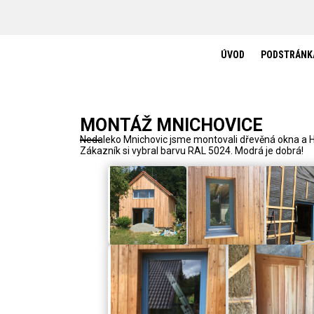
O SPOLUPRÁCI
O MNĚ
KONTAKT
ÚVOD
PODSTRÁNK
MONTÁŽ MNICHOVICE
Nedaleko Mnichovic jsme montovali dřevěná okna a H
Zákazník si vybral barvu RAL 5024. Modrá je dobrá!